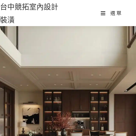
Skip
台中競拓室內設計
to
選單
裝潢
content