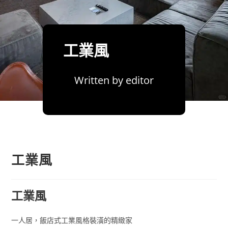
工業風
Written by
editor
工業風
工業風
一人居，飯店式工業風格裝潢的精緻家