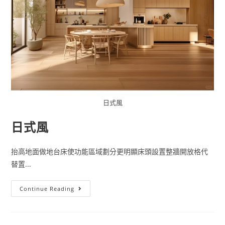
日式風
日式風
抬高地面做地台床使功能區域劃分更明顯床頭設置整牆開放格代
替置...
日
Continue Reading
式
風