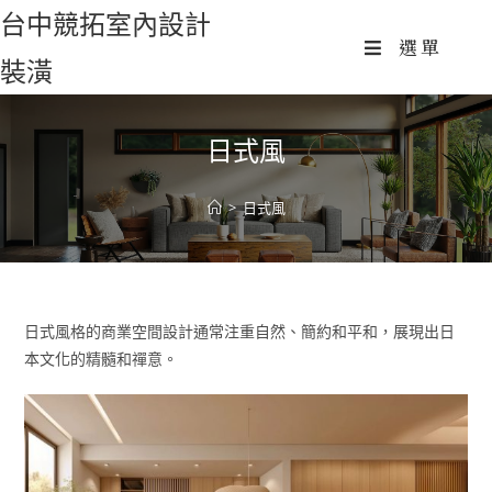
Skip
台中競拓室內設計
to
選單
裝潢
content
日式風
>
日式風
日式風格的商業空間設計通常注重自然、簡約和平和，展現出日
本文化的精髓和禪意。